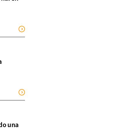
a
ndo una