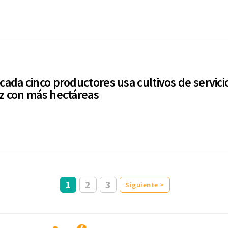
cada cinco productores usa cultivos de servici
z con más hectáreas
1
2
3
Siguiente >