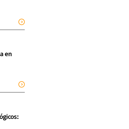
ga en
ógicos: