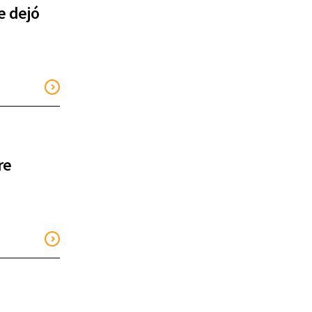
e dejó
re