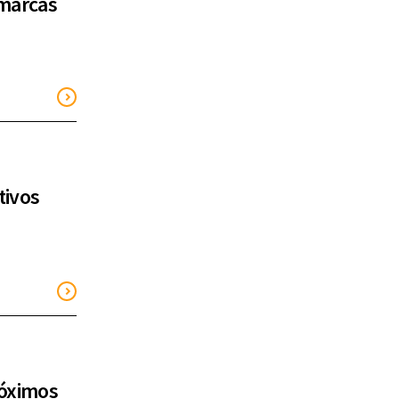
 marcas
tivos
róximos