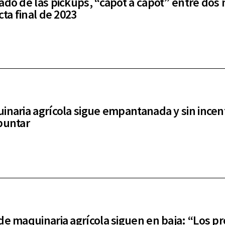
ado de las pickups, “capot a capot” entre dos
cta final de 2023
inaria agrícola sigue empantanada y sin incen
puntar
de maquinaria agrícola siguen en baja: “Los p