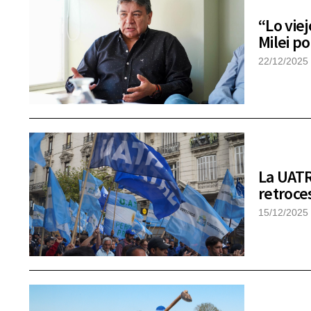
“Lo viej
Milei p
22/12/2025
La UATR
retroce
15/12/2025