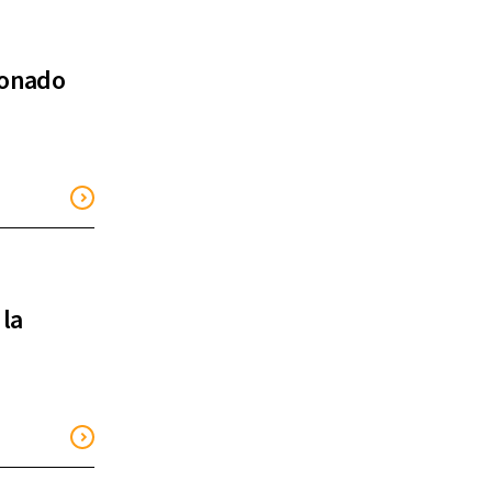
lonado
 la