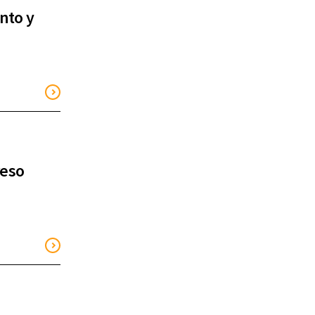
ento y
reso