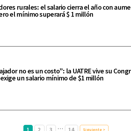
dores rurales: el salario cierra el año con aum
ero el mínimo superará $ 1 millón
bajador no es un costo”: la UATRE vive su Cong
 exige un salario mínimo de $1 millón
…
1
2
3
14
Siguiente >