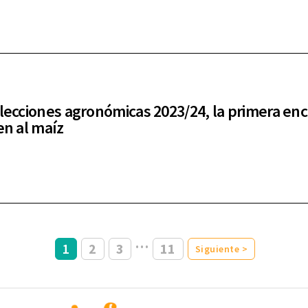
elecciones agronómicas 2023/24, la primera en
en al maíz
…
1
2
3
11
Siguiente >