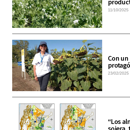
product
11/10/2025
Con un 
protagó
23/02/2025
“Los al
sojera, 