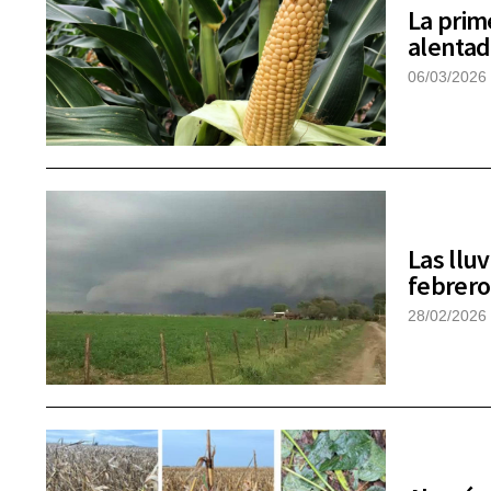
La prim
alentad
06/03/2026
Las llu
febrero
28/02/2026