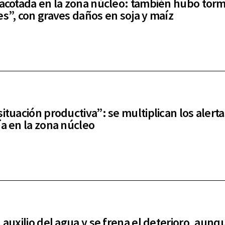
 acotada en la zona núcleo: también hubo tor
es”, con graves daños en soja y maíz
situación productiva”: se multiplican los alerta
ía en la zona núcleo
 auxilio del agua y se frena el deterioro, aunq