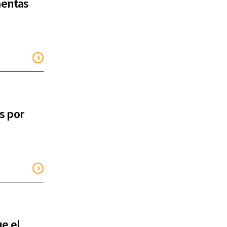
mentas
s por
ue el