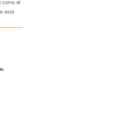
es como el
e esta
.
te.