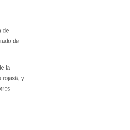
n de
nzado de
e la
 rojasâ, y
otros