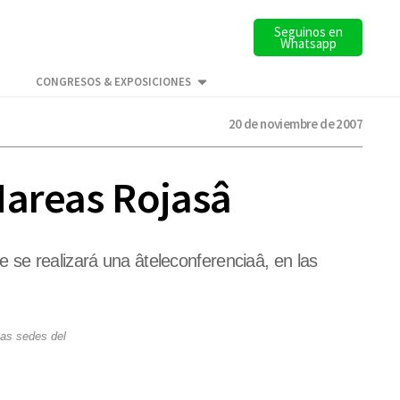
Seguinos en
Whatsapp
CONGRESOS & EXPOSICIONES
20 de noviembre de 2007
Mareas Rojasâ
 se realizará una âteleconferenciaâ, en las
las sedes del