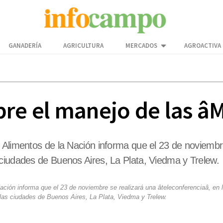
GANADERÍA
AGRICULTURA
MERCADOS
AGROACTIVA
bre el manejo de las â
 Alimentos de la Nación informa que el 23 de noviembre
 ciudades de Buenos Aires, La Plata, Viedma y Trelew.
ación informa que el 23 de noviembre se realizará una âteleconferenciaâ, en 
las ciudades de Buenos Aires, La Plata, Viedma y Trelew.