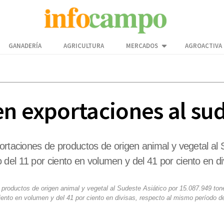
GANADERÍA
AGRICULTURA
MERCADOS
AGROACTIVA
n exportaciones al sud
portaciones de productos de origen animal y vegetal al
del 11 por ciento en volumen y del 41 por ciento en d
 productos de origen animal y vegetal al Sudeste Asiático por 15.087.949 ton
iento en volumen y del 41 por ciento en divisas, respecto al mismo período d