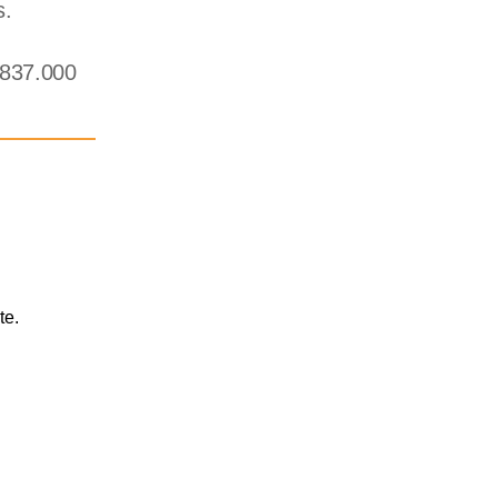
s.
.837.000
te.