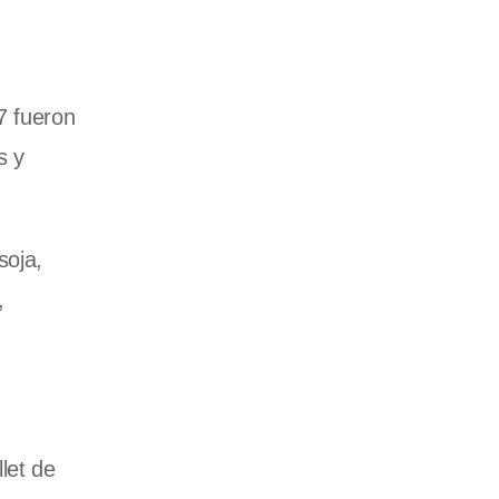
7 fueron
s y
soja,
,
let de