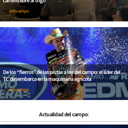
camino libre al trigo
infocampo
Por
De los “fierros” de las pistas a los del campo: el líder del
TC desembarca en la maquinaria agrícola
infocampo
Por
Actualidad del campo: