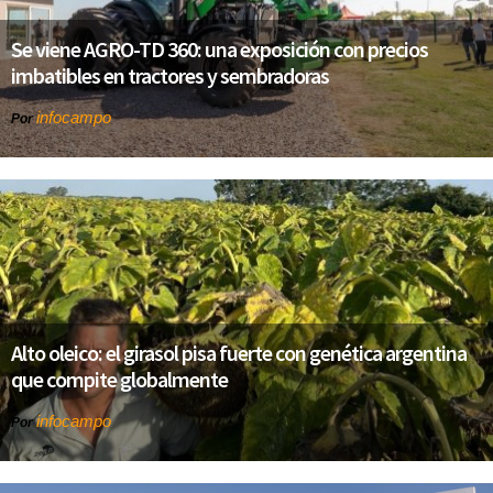
Se viene AGRO-TD 360: una exposición con precios
imbatibles en tractores y sembradoras
infocampo
Por
Alto oleico: el girasol pisa fuerte con genética argentina
que compite globalmente
infocampo
Por