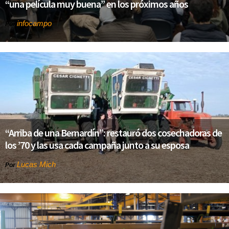
“una película muy buena” en los próximos años
infocampo
Por
“Arriba de una Bernardín”: restauró dos cosechadoras de
los ’70 y las usa cada campaña junto a su esposa
Lucas Mich
Por