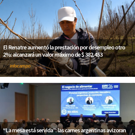
El Renatre aumentó la prestación por desempleo otro
2%: alcanzará un valor máximo de $ 382.453
infocampo
Por
“La mesa está servida”: las carnes argentinas avizoran