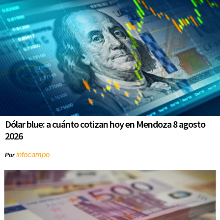
Dólar blue: a cuánto cotizan hoy en Mendoza 8 agosto
2026
infocampo
Por