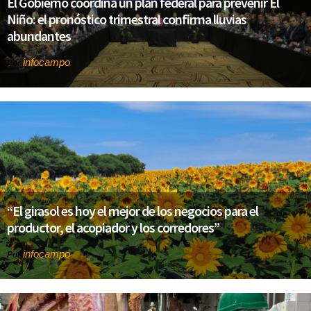
El Gobierno coordina un plan federal para prevenir El
Niño: el pronóstico trimestral confirma lluvias
abundantes
infocampo
Por
“El girasol es hoy el mejor de los negocios para el
productor, el acopiador y los corredores”
infocampo
Por