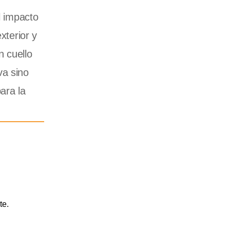
l impacto
xterior y
n cuello
va sino
ara la
te.