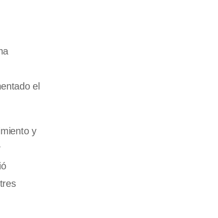
ma
mentado el
imiento y
y
ió
tres