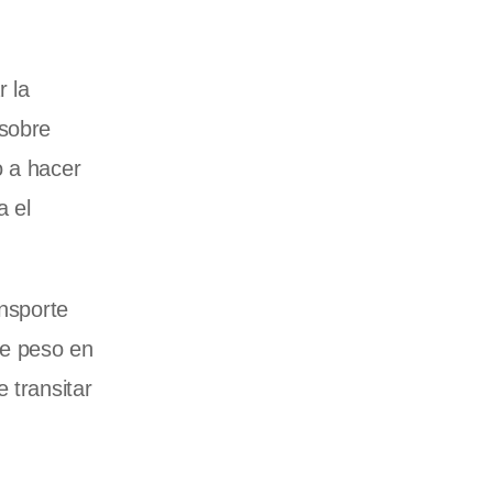
r la
 sobre
o a hacer
a el
ansporte
 de peso en
 transitar