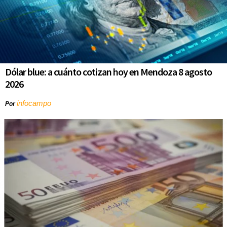
Dólar blue: a cuánto cotizan hoy en Mendoza 8 agosto
2026
infocampo
Por