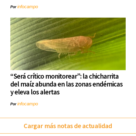
infocampo
Por
“Será crítico monitorear”: la chicharrita
del maíz abunda en las zonas endémicas
y eleva los alertas
infocampo
Por
Cargar más notas de actualidad