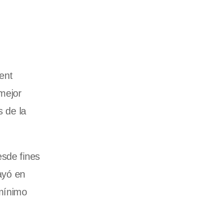
ent
mejor
s de la
esde fines
cayó en
 mínimo