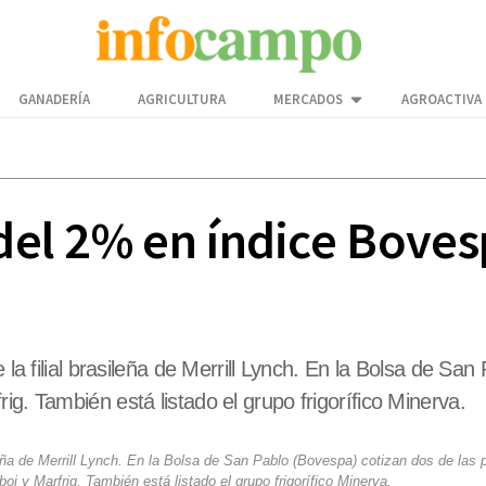
GANADERÍA
AGRICULTURA
MERCADOS
AGROACTIVA
 del 2% en índice Bove
 la filial brasileña de Merrill Lynch. En la Bolsa de Sa
g. También está listado el grupo frigorífico Minerva.
ileña de Merrill Lynch. En la Bolsa de San Pablo (Bovespa) cotizan dos de las p
i y Marfrig. También está listado el grupo frigorífico Minerva.