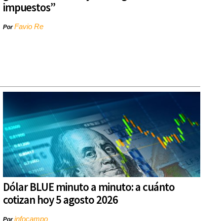
impuestos”
Favio Re
Por
Dólar BLUE minuto a minuto: a cuánto
cotizan hoy 5 agosto 2026
infocampo
Por