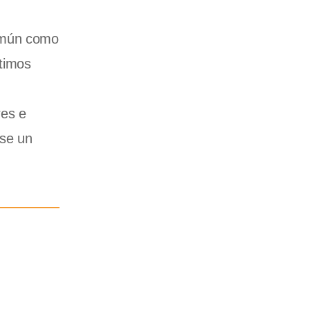
común como
ltimos
res e
rse un