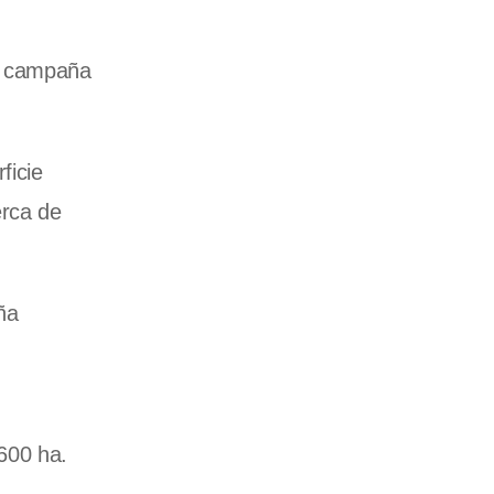
a campaña
ficie
erca de
ña
600 ha.