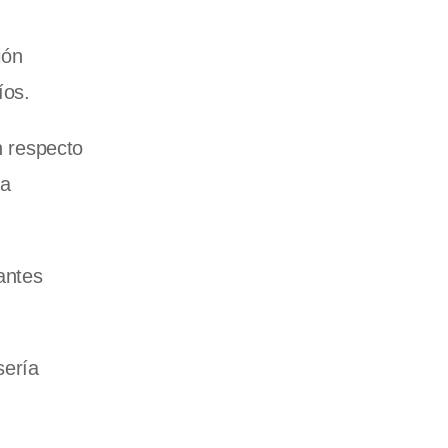
ión
íos.
n respecto
ta
antes
sería