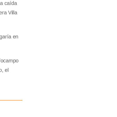
na caída
era
Villa
ugaría en
Infocampo
, el