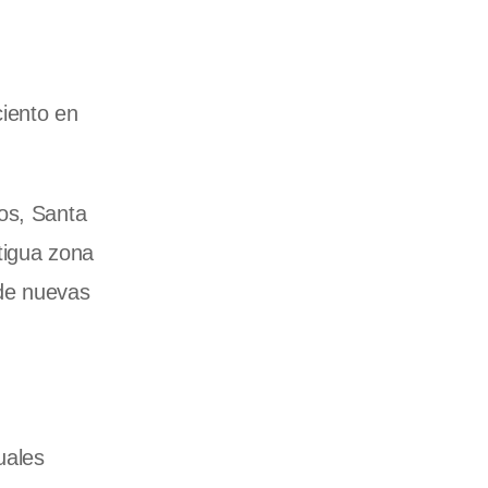
ciento en
os, Santa
ntigua zona
 de nuevas
uales