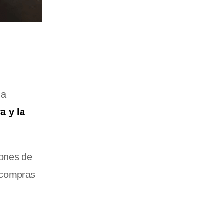
 a
a y la
iones de
 compras