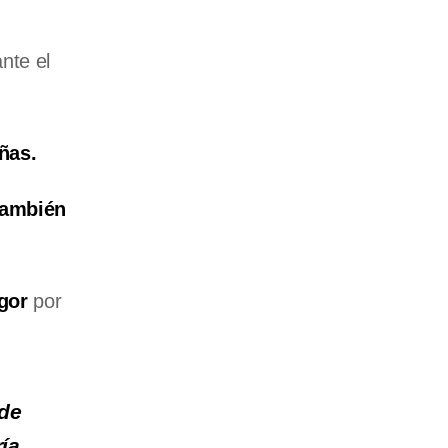
nte el
ñas.
también
gor
por
 de
ría