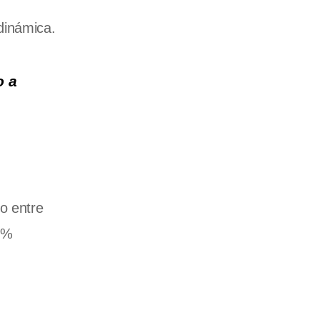
dinámica.
o a
o entre
65%