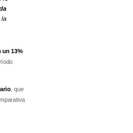
ida
 la
n un 13%
ríodo
ario
, que
omparativa