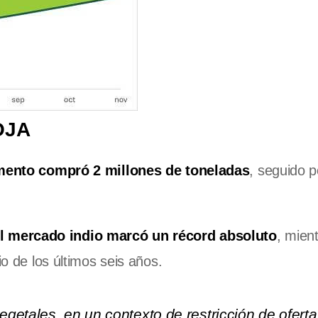
OJA
omento compró 2 millones de toneladas
, seguido p
l mercado indio marcó un récord absoluto
, mien
io de los últimos seis años.
getales, en un contexto de restricción de oferta