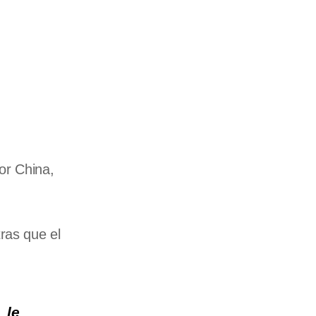
or China,
tras que el
,
le