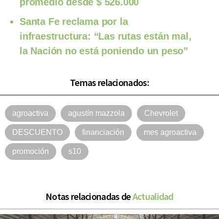
promedio desde $ 526.000
Santa Fe reclama por la
infraestructura: “Las rutas están mal,
la Nación no está poniendo un peso”
Temas relacionados:
agroactiva
agustín mazzola
Chevrolet
DESCUENTO
financiación
mes agroactiva
promoción
s10
Notas relacionadas de
Actualidad