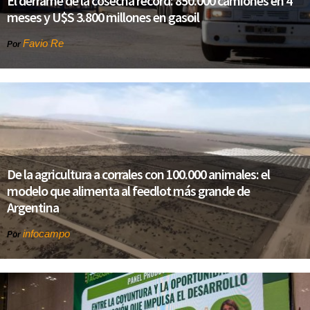
El derrame de la cosecha récord: 850.000 camiones en 4
meses y U$S 3.800 millones en gasoil
Favio Re
Por
De la agricultura a corrales con 100.000 animales: el
modelo que alimenta al feedlot más grande de
Argentina
infocampo
Por