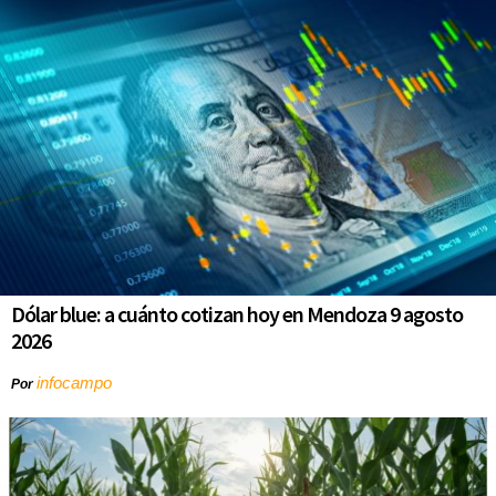
Dólar blue: a cuánto cotizan hoy en Mendoza 9 agosto
2026
infocampo
Por