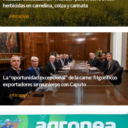
herbicidas en camelina, colza y carinata
infocampo
Por
La “oportunidad excepcional” de la carne: frigoríficos
exportadores se reunieron con Caputo
infocampo
Por