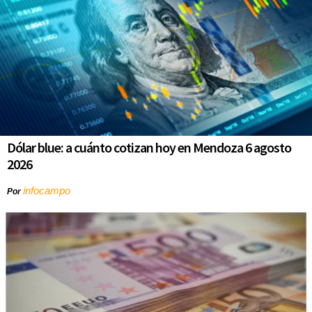
Dólar blue: a cuánto cotizan hoy en Mendoza 6 agosto
2026
infocampo
Por