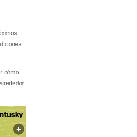
róximos
diciones
ar cómo
 alrededor