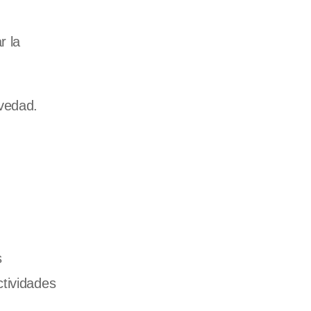
r la
vedad.
s
ctividades