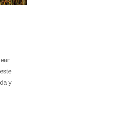
nean
 este
ada y