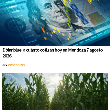
Dólar blue: a cuánto cotizan hoy en Mendoza 7 agosto
2026
infocampo
Por