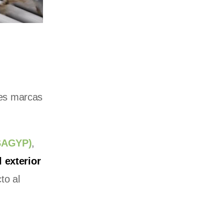
es marcas
(SAGYP)
,
l exterior
to al