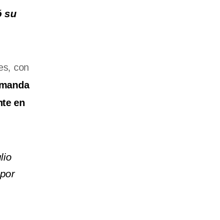
ó su
es, con
emanda
nte en
lio
 por