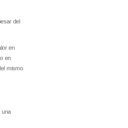
esar del
lor en
do en
 del mismo
e una