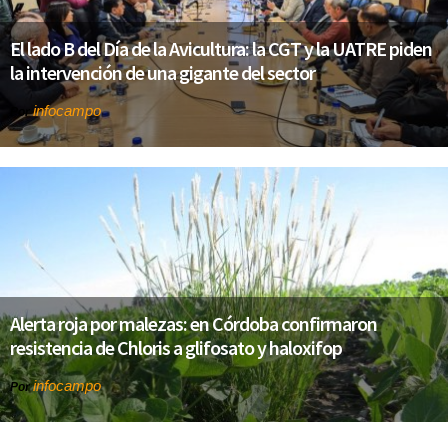
El lado B del Día de la Avicultura: la CGT y la UATRE piden
la intervención de una gigante del sector
infocampo
Por
Alerta roja por malezas: en Córdoba confirmaron
resistencia de Chloris a glifosato y haloxifop
infocampo
Por