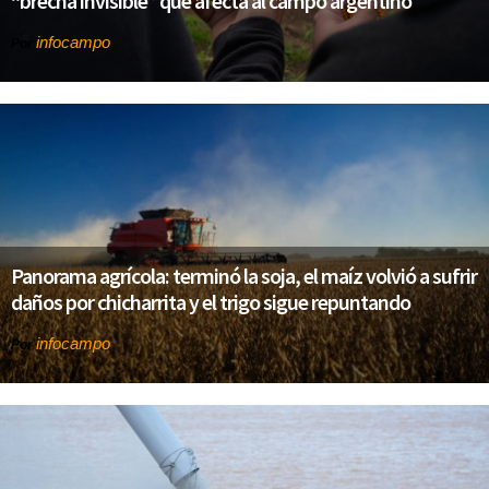
“brecha invisible” que afecta al campo argentino
infocampo
Por
Panorama agrícola: terminó la soja, el maíz volvió a sufrir
daños por chicharrita y el trigo sigue repuntando
infocampo
Por