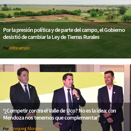
Por la presión política y de parte del campo, el Gobierno
desistió de cambiar la Ley de Tierras Rurales
infocampo
Por
“¿Competir contra el Valle de Uco? No es la idea: con
Mendoza nos tenemos que complementar”
Ezequiel Morales
Por