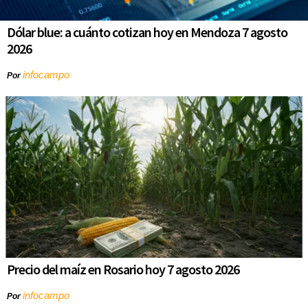
Dólar blue: a cuánto cotizan hoy en Mendoza 7 agosto
2026
infocampo
Por
Precio del maíz en Rosario hoy 7 agosto 2026
infocampo
Por