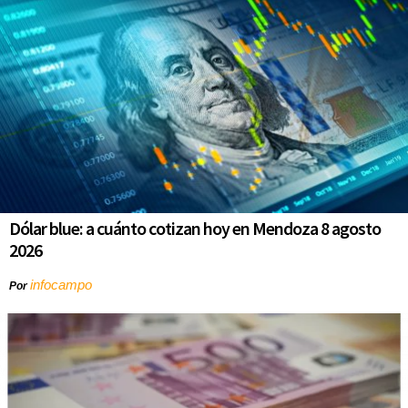
Dólar blue: a cuánto cotizan hoy en Mendoza 8 agosto
2026
infocampo
Por