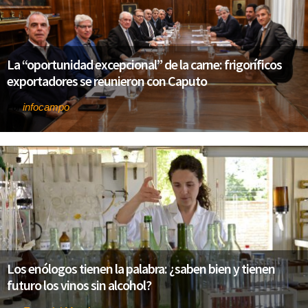
La “oportunidad excepcional” de la carne: frigoríficos
exportadores se reunieron con Caputo
infocampo
Por
Los enólogos tienen la palabra: ¿saben bien y tienen
futuro los vinos sin alcohol?