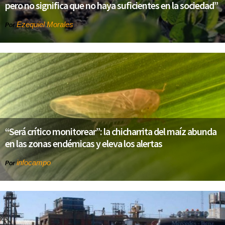
pero no significa que no haya suficientes en la sociedad”
Ezequiel Morales
Por
“Será crítico monitorear”: la chicharrita del maíz abunda
en las zonas endémicas y eleva los alertas
infocampo
Por