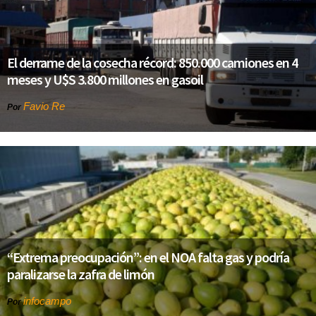
El derrame de la cosecha récord: 850.000 camiones en 4
meses y U$S 3.800 millones en gasoil
Favio Re
Por
“Extrema preocupación”: en el NOA falta gas y podría
paralizarse la zafra de limón
infocampo
Por