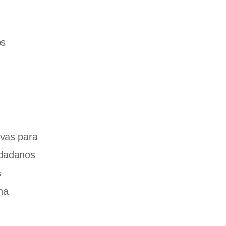
os
ivas para
udadanos
s
na