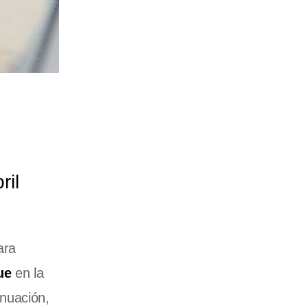
ril
ara
ue
en la
inuación,