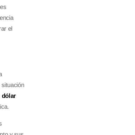
 es
rencia
ar el
a
a situación
l
dólar
ica.
s
nto y sus