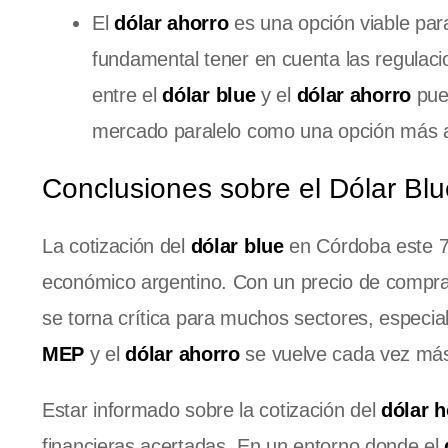
El
dólar ahorro
es una opción viable para
fundamental tener en cuenta las regulacio
entre el
dólar blue
y el
dólar ahorro
pued
mercado paralelo como una opción más a
Conclusiones sobre el Dólar Bl
La cotización del
dólar blue
en Córdoba este 7 
económico argentino. Con un precio de compr
se torna crítica para muchos sectores, especi
MEP
y el
dólar ahorro
se vuelve cada vez más
Estar informado sobre la cotización del
dólar 
financieras acertadas. En un entorno donde el