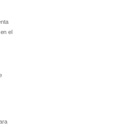
enta
en el
e
para