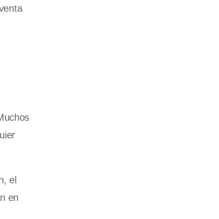
 venta
 Muchos
uier
, el
ón en