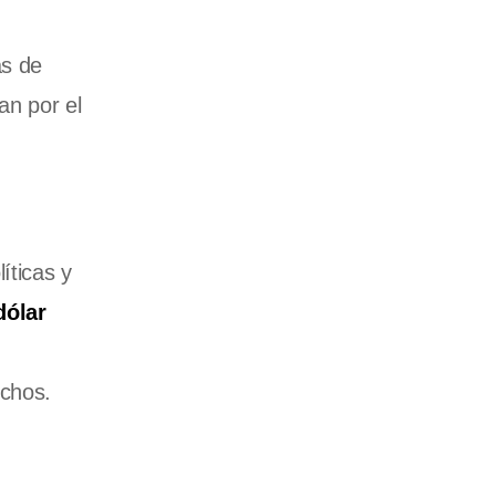
as de
an por el
íticas y
dólar
uchos.