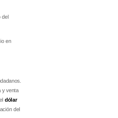
 del
io en
iudadanos.
a y venta
 el
dólar
zación del