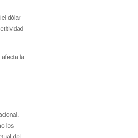
el dólar
titividad
 afecta la
cional.
o los
tual del