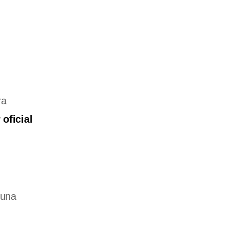
ra
 oficial
 una