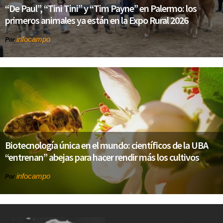
“De Paul”, “Tini Tini” y “Tim Payne” en Palermo: los
primeros animales ya están en la Expo Rural 2026
infocampo
Por
Biotecnología única en el mundo: científicos de la UBA
“entrenan” abejas para hacer rendir más los cultivos
infocampo
Por