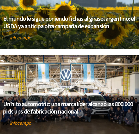
El mundo le sigue poniendo fichas al girasol argentino: el
USDA ya anticipa otra campaña de expansión
infocampo
Por
Un hito automotriz: una marca líder alcanzó las 800.000
pick-ups de fabricación nacional
infocampo
Por