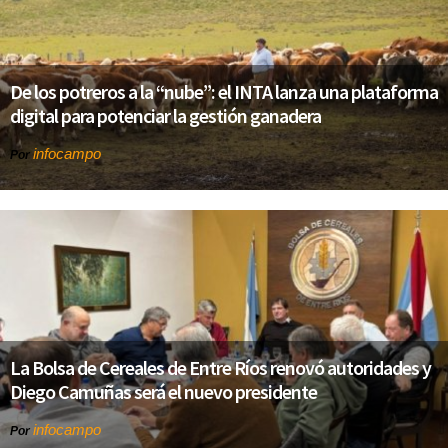
De los potreros a la “nube”: el INTA lanza una plataforma
digital para potenciar la gestión ganadera
infocampo
Por
La Bolsa de Cereales de Entre Ríos renovó autoridades y
Diego Camuñas será el nuevo presidente
infocampo
Por