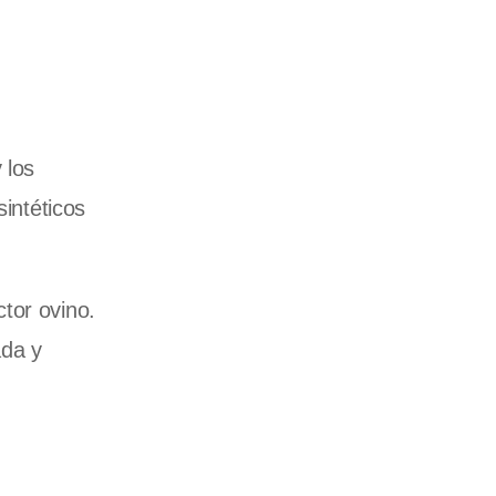
.
 los
sintéticos
ctor ovino.
ada y