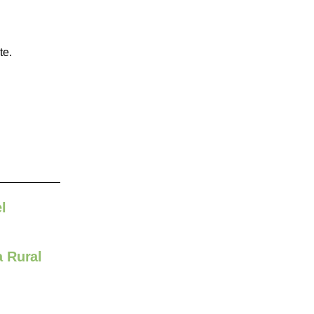
te.
l
a Rural