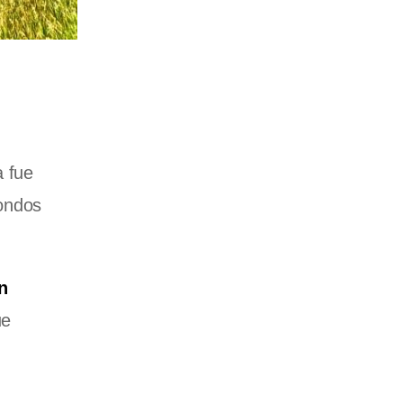
a fue
fondos
n
ue