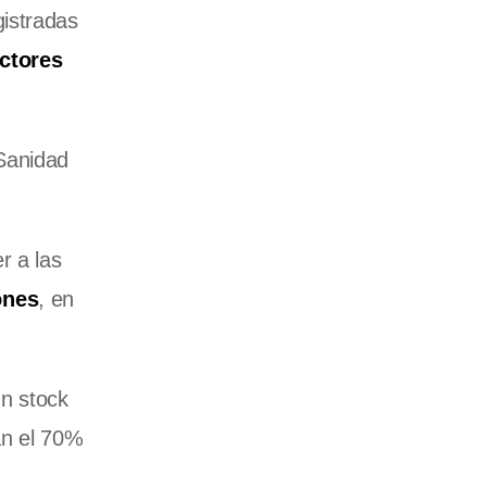
gistradas
ctores
 Sanidad
r a las
ones
, en
un stock
an el 70%