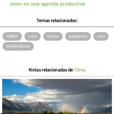
unen en una agenda productiva
Temas relacionados:
AMBA
cuyo
lluvias
patagonia
smn
temperaturas
Notas relacionadas de
Clima