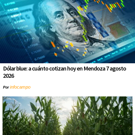
Dólar blue: a cuánto cotizan hoy en Mendoza 7 agosto
2026
infocampo
Por