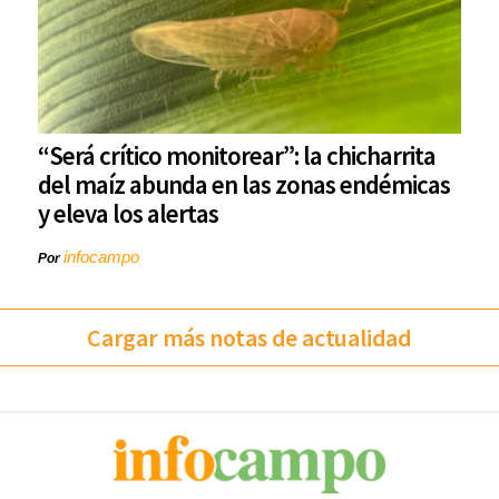
“Será crítico monitorear”: la chicharrita
del maíz abunda en las zonas endémicas
y eleva los alertas
infocampo
Por
Cargar más notas de actualidad