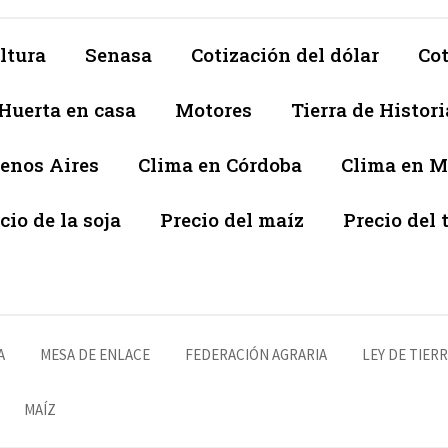
ltura
Senasa
Cotización del dólar
Cot
Huerta en casa
Motores
Tierra de Histori
enos Aires
Clima en Córdoba
Clima en 
cio de la soja
Precio del maíz
Precio del 
A
MESA DE ENLACE
FEDERACIÓN AGRARIA
LEY DE TIER
MAÍZ