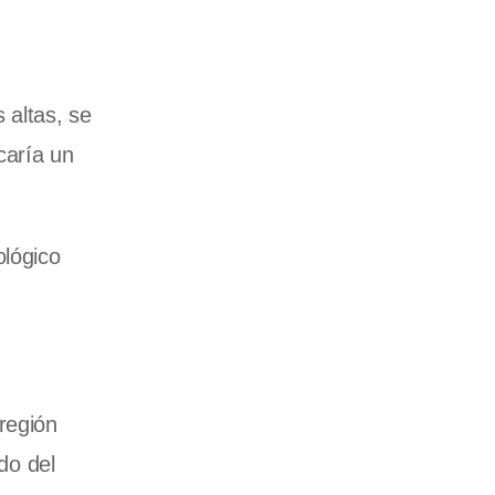
 altas, se
caría un
ológico
región
do del