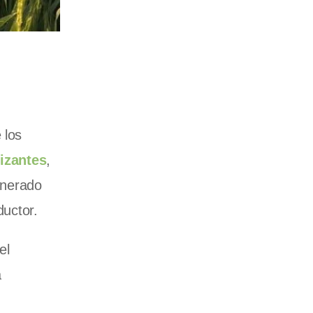
 los
lizantes
,
enerado
ductor.
el
a