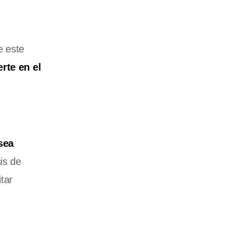
e este
erte en el
sea
sis de
tar