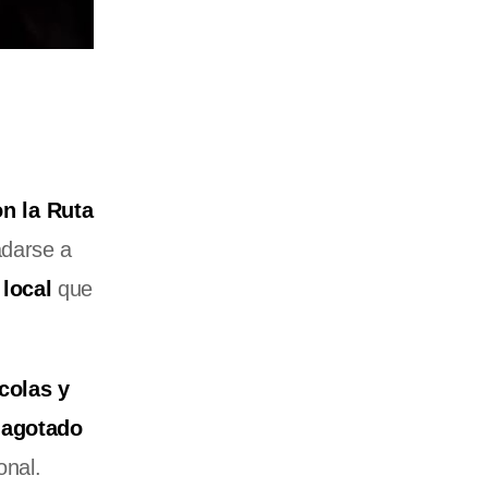
on la Ruta
adarse a
 local
que
colas y
 agotado
onal.