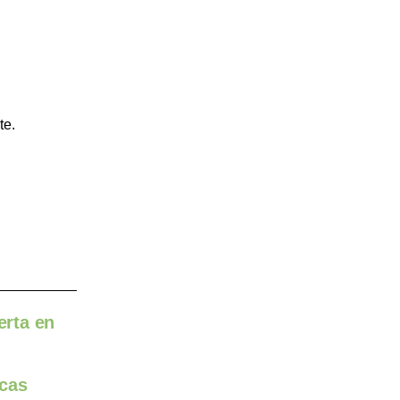
te.
erta en
icas