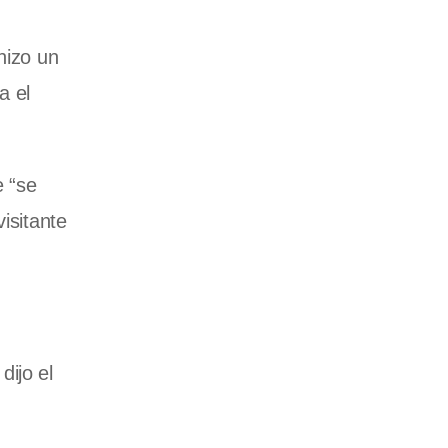
hizo un
a el
e “se
isitante
dijo el