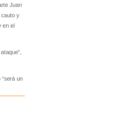
arte Juan
e cauto y
 en el
 ataque”,
o “será un