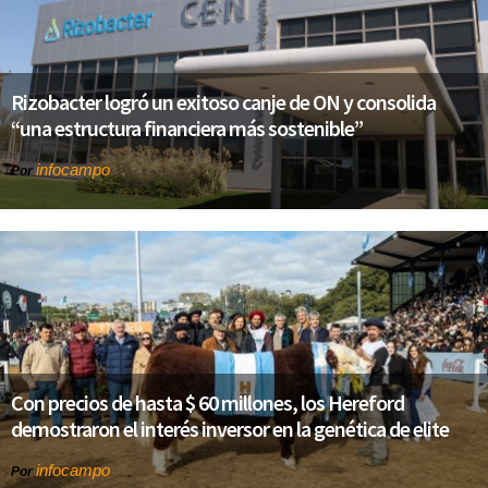
Rizobacter logró un exitoso canje de ON y consolida
“una estructura financiera más sostenible”
infocampo
Por
Con precios de hasta $ 60 millones, los Hereford
demostraron el interés inversor en la genética de elite
infocampo
Por