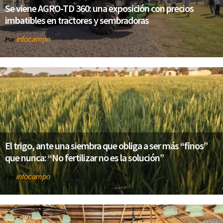
Se viene AGRO-TD 360: una exposición con precios
imbatibles en tractores y sembradoras
infocampo
Por
El trigo, ante una siembra que obliga a ser más “finos”
que nunca: “No fertilizar no es la solución”
infocampo
Por