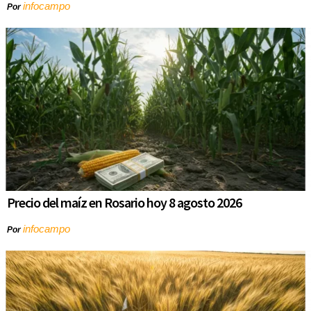
infocampo
Por
Precio del maíz en Rosario hoy 8 agosto 2026
infocampo
Por