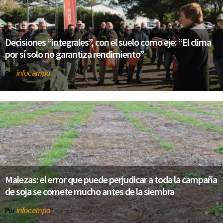
Decisiones “integrales”, con el suelo como eje: “El clima
por sí solo no garantiza rendimiento”
infocampo
Por
Malezas: el error que puede perjudicar a toda la campaña
de soja se comete mucho antes de la siembra
infocampo
Por