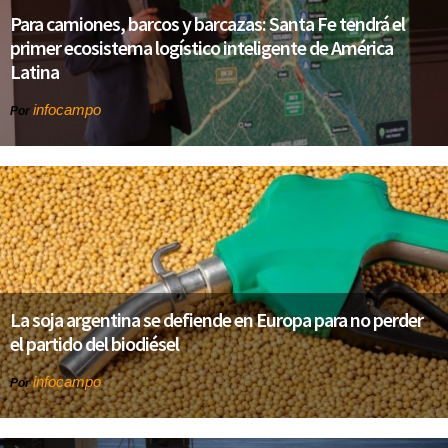
Para camiones, barcos y barcazas: Santa Fe tendrá el
primer ecosistema logístico inteligente de América
Latina
infocampo
Por
La soja argentina se defiende en Europa para no perder
el partido del biodiésel
infocampo
Por