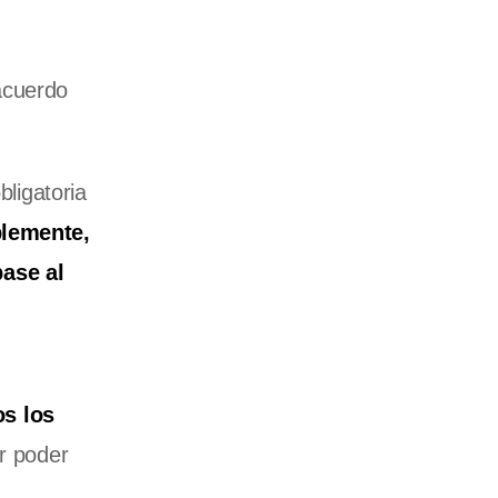
 acuerdo
bligatoria
blemente,
base al
os los
r poder