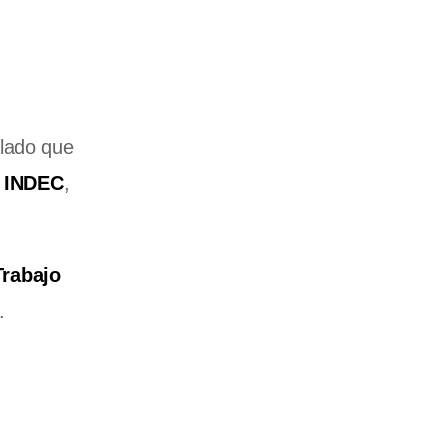
alado que
l INDEC
,
Trabajo
.