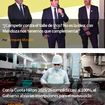
“¿Competir contra el Valle de Uco? No es la idea: con
Mendoza nos tenemos que complementar”
Ezequiel Morales
Por
Con la Cuota Hilton 2025/26 cumplida casi al 100%, el
Gobierno abrió las inscripciones para el nuevo ciclo
infocampo
Por