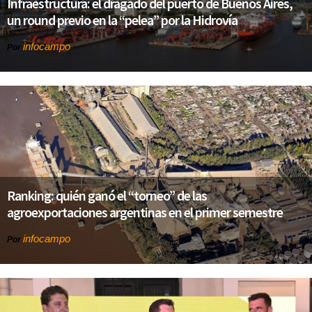
Infraestructura: el dragado del puerto de Buenos Aires,
un round previo en la “pelea” por la Hidrovía
infocampo
Por
Ranking: quién ganó el “torneo” de las
agroexportaciones argentinas en el primer semestre
infocampo
Por