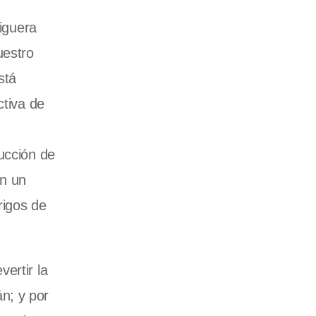
riguera
uestro
stá
ctiva de
ucción de
on un
rigos de
ertir la
n; y por