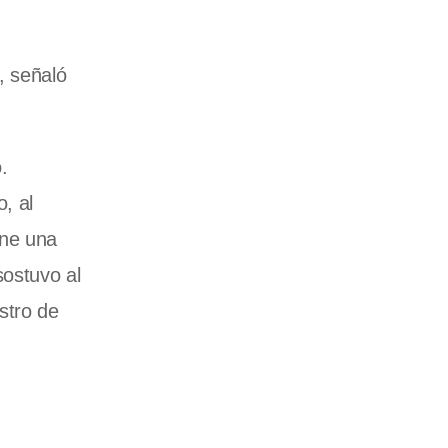
, señaló
.
, al
ene una
sostuvo al
stro de