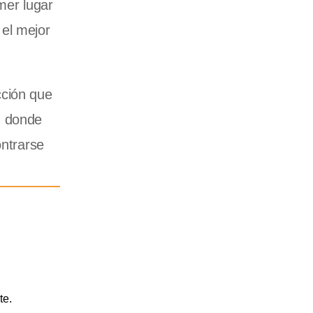
mer lugar
 el mejor
cción que
, donde
ontrarse
te.