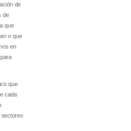
pación de
s de
da que
tan o que
amos en
 para
nco que
ue cada
o
s sectores