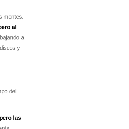
os montes.
ero al
bajando a
discos y
mpo del
pero las
enta