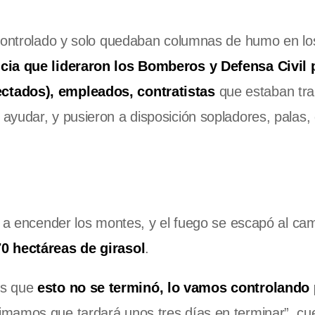
 controlado y solo quedaban columnas de humo en l
ia que lideraron los Bomberos y Defensa Civil p
ctados), empleados, contratistas
que estaban tra
yudar, y pusieron a disposición sopladores, palas, 
ó a encender los montes, y el fuego se escapó al ca
0 hectáreas de girasol
.
os que
esto no se terminó, lo vamos controlando 
timamos que tardará unos tres días en terminar”, cu