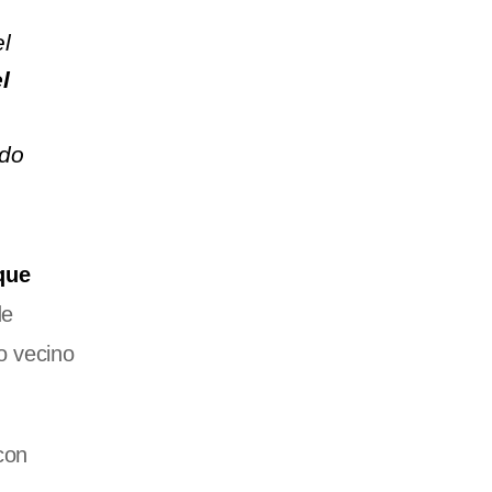
el
l
ado
que
de
o vecino
con