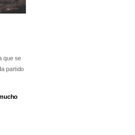
a que se
da partido
 mucho