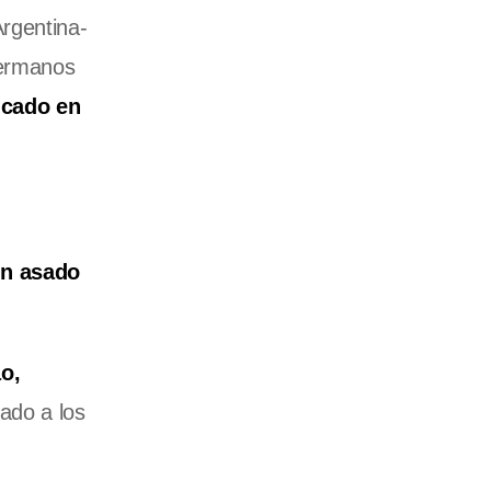
Argentina-
hermanos
icado en
n asado
o,
mado a los