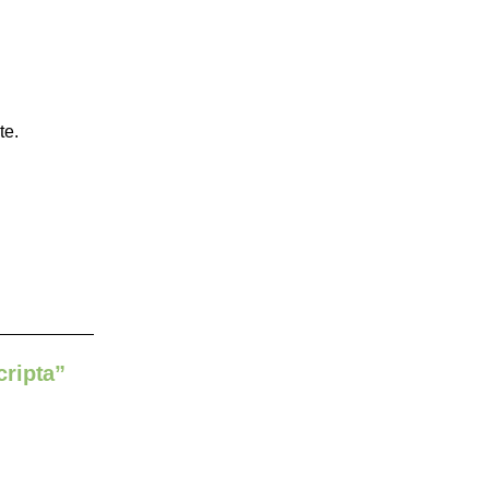
te.
cripta”