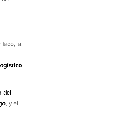
 lado, la
ogístico
 del
go
, y el