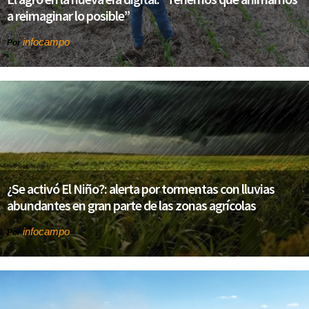
a reimaginar lo posible”
infocampo
Por
¿Se activó El Niño?: alerta por tormentas con lluvias
abundantes en gran parte de las zonas agrícolas
infocampo
Por